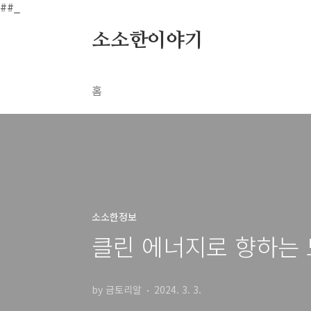
본문 바로가기
##_
소소한이야기
홈
소소한정보
클린 에너지로 향하는 
by 금토리알
2024. 3. 3.