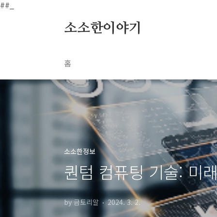
본문 바로가기
##_
소소한이야기
홈
소소한정보
퀀텀 컴퓨팅 기술: 미
by 금토리알
2024. 3. 2.