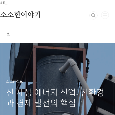
본문 바로가기
##_
소소한이야기
홈
소소한정보
신 재생 에너지 산업: 친환경
과 경제 발전의 핵심