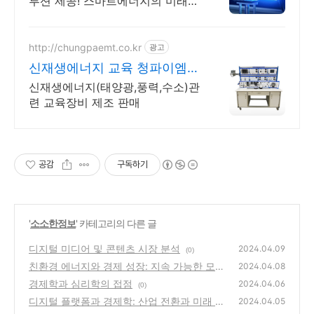
루션 제공! 스마트에너지의 미래를
여는 기업
http://chungpaemt.co.kr
광고
신재생에너지 교육 청파이엠티
혁신적인 교육장비 제조 판매
신재생에너지(태양광,풍력,수소)관
련 교육장비 제조 판매
공감
구독하기
'
소소한정보
' 카테고리의 다른 글
디지털 미디어 및 콘텐츠 시장 분석
2024.04.09
(0)
친환경 에너지와 경제 성장: 지속 가능한 모델
2024.04.08
의 탐색
경제학과 심리학의 접점
(0)
2024.04.06
(0)
디지털 플랫폼과 경제학: 산업 전환과 미래 전
2024.04.05