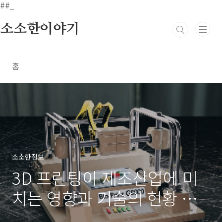
본문 바로가기
##_
소소한이야기
홈
소소한정보
3D 프린팅이 제조산업에 미
치는 영향과 기술의 현황 및
향후 전망